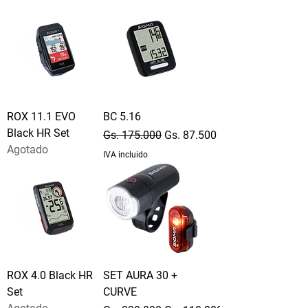
ROX 11.1 EVO
BC 5.16
Black HR Set
Precio
Precio de oferta
Gs. 175.000
Gs. 87.500
Agotado
IVA incluido
ROX 4.0 Black HR
SET AURA 30 +
Set
CURVE