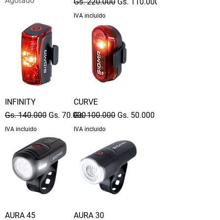
Agotado
Precio
Precio de oferta
Gs. 220.000
Gs. 110.000
IVA incluido
INFINITY
CURVE
Precio
Precio de oferta
Precio
Precio de oferta
Gs. 140.000
Gs. 70.000
Gs. 100.000
Gs. 50.000
IVA incluido
IVA incluido
AURA 45
AURA 30