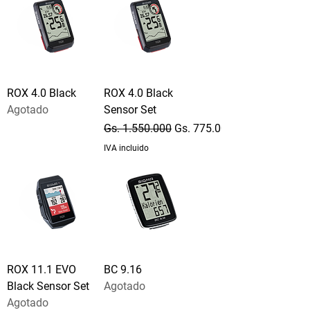
ROX 4.0 Black
ROX 4.0 Black
Agotado
Sensor Set
Precio
Precio de oferta
Gs. 1.550.000
Gs. 775.000
IVA incluido
ROX 11.1 EVO
BC 9.16
Black Sensor Set
Agotado
Agotado