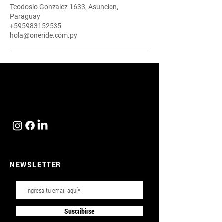
Teodosio Gonzalez 1633, Asunción,
Paraguay
+595983152535
hola@oneride.com.py
NEWSLETTER
Suscribirse