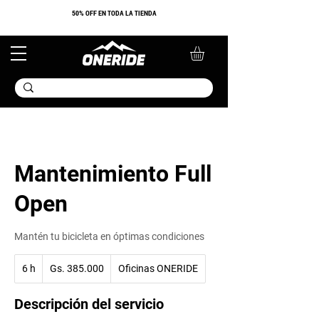
​50% OFF EN TODA LA TIENDA
Mantenimiento Full
Open
Mantén tu bicicleta en óptimas condiciones
385.000
6 h
6
guaraníes
Gs. 385.000
Oficinas ONERIDE
paraguayos
h
Descripción del servicio