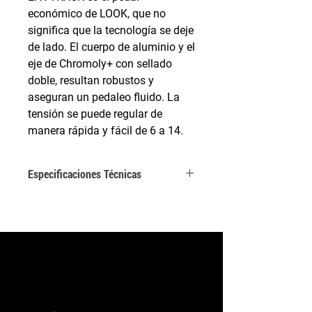
económico de LOOK, que no
significa que la tecnología se deje
de lado. El cuerpo de aluminio y el
eje de Chromoly+ con sellado
doble, resultan robustos y
aseguran un pedaleo fluido. La
tensión se puede regular de
manera rápida y fácil de 6 a 14.
Especificaciones Técnicas
Eje
- Material del Eje:
Chromoly +
Cuerpo y
- Tecnología: X-TRACK
Plataforma
- Material del cuerpo:
Aluminim
- Superficie de apoyo:
350 mm²