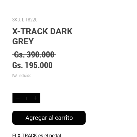
SKU: L-18220
X-TRACK DARK
GREY
Precio
 Gs. 390.000 
Precio
Gs. 195.000
de
IVA incluido
oferta
Cantidad
*
Agregar al carrito
El X-TRACK es el pedal