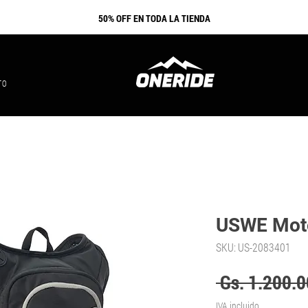
​50% OFF EN TODA LA TIENDA
TO
USWE Mot
SKU: US-2083401
 Gs. 1.200.0
IVA incluido