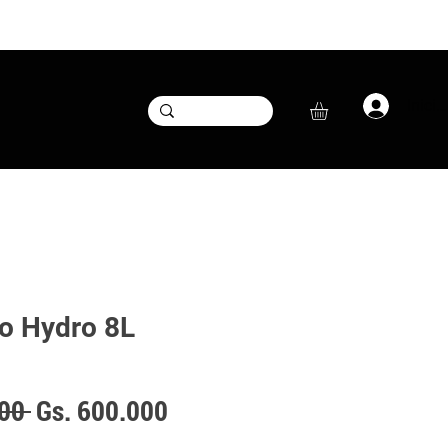
Inicia
o Hydro 8L
Precio
Precio
00 
Gs. 600.000
de