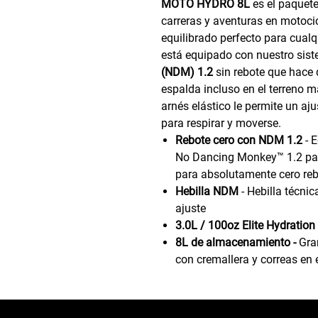
MOTO HYDRO 8L
es el paquet
carreras y aventuras en motocic
equilibrado perfecto para cualq
está equipado con nuestro sis
(NDM) 1.2
sin rebote que hace
espalda incluso en el terreno m
arnés elástico le permite un aju
para respirar y moverse.
Rebote cero con NDM 1.2
- 
No Dancing Monkey™ 1.2 pat
para absolutamente cero reb
Hebilla NDM
- Hebilla técni
ajuste
3.0L / 100oz Elite Hydration
8L de almacenamiento -
Gra
con cremallera y correas en 