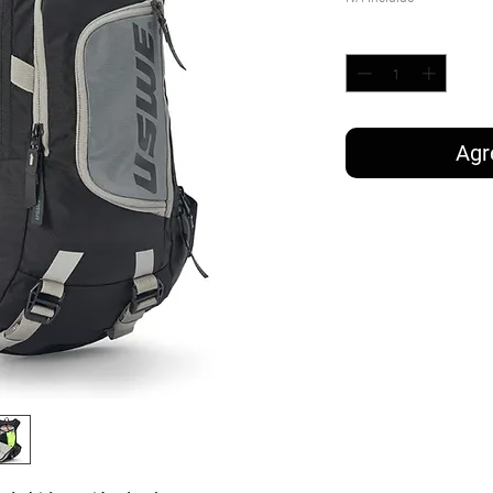
Cantidad
*
Agr