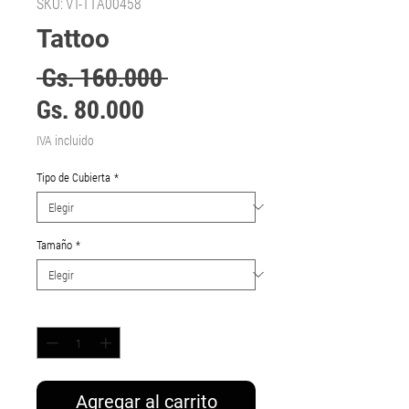
SKU: VT-11A00458
Tattoo
Precio
 Gs. 160.000 
Precio
Gs. 80.000
de
IVA incluido
oferta
Tipo de Cubierta
*
Tamaño
*
Cantidad
*
Agregar al carrito