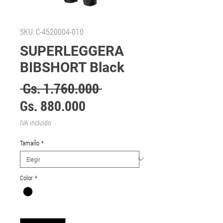
SKU: C-4520004-010
SUPERLEGGERA
BIBSHORT Black
Precio
 Gs. 1.760.000 
Precio
Gs. 880.000
de
IVA incluido
oferta
Tamaño
*
Color
*
Cantidad
*