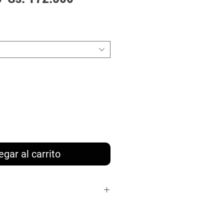
de
oferta
egar al carrito
a