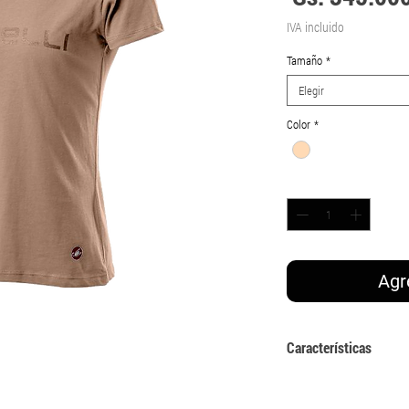
IVA incluido
Tamaño
*
Elegir
Color
*
Cantidad
*
Agr
Características
Algodón 100 %
Impresión serigrafiad