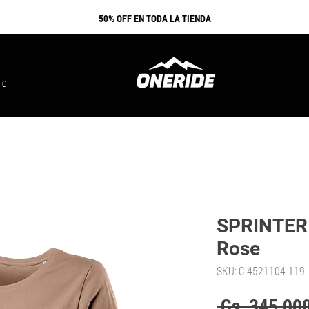
​50% OFF EN TODA LA TIENDA
TO
SPRINTER 
Rose
SKU: C-4521104-119
 Gs. 345.000