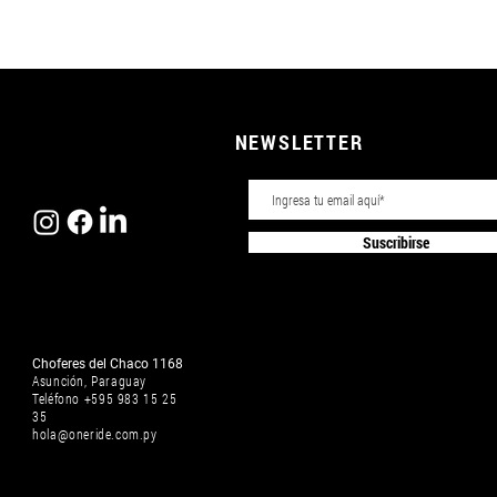
NEWSLETTER
Suscribirse
Choferes del Chaco 1168
Asunción, Paraguay
Teléfono
+595 983 15 25
35
hola@oneride.com.py