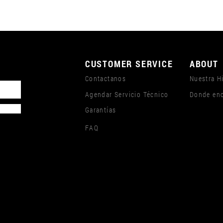
CUSTOMER SERVICE
ABOUT
Contactanos
Nuestra Hi
Agendar Servicio Técnico
Donde enc
Garantías
FAQ