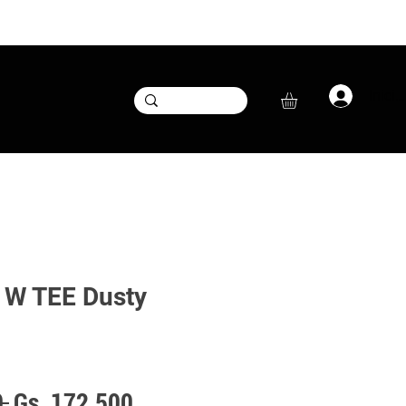
Inicia
W TEE Dusty
Precio
Precio
 
Gs. 172.500