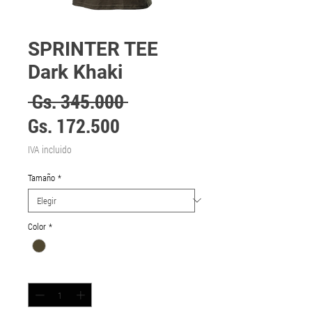
SPRINTER TEE
Dark Khaki
Precio
 Gs. 345.000 
Precio
Gs. 172.500
de
IVA incluido
oferta
Tamaño
*
Color
*
Cantidad
*