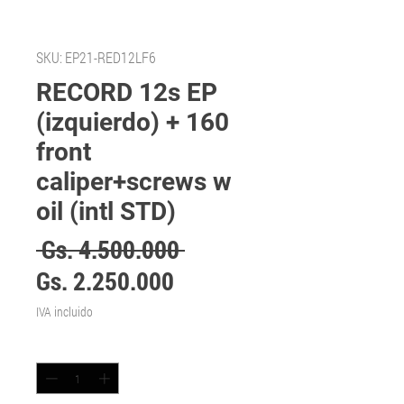
SKU: EP21-RED12LF6
RECORD 12s EP
(izquierdo) + 160
front
caliper+screws w
oil (intl STD)
Precio
 Gs. 4.500.000 
Precio
Gs. 2.250.000
de
IVA incluido
oferta
Cantidad
*