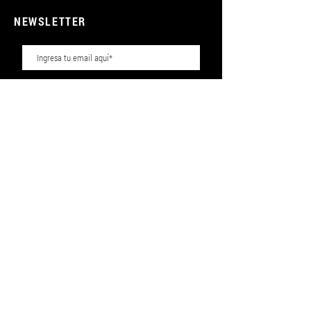
Peso: 156g
NEWSLETTER
Suscribirse
CUSTOMER SERVICE
Contactanos
Agendar Servicio Técnico
ABOUT
Nuestra Historia
Donde encontrarnos
Garantías