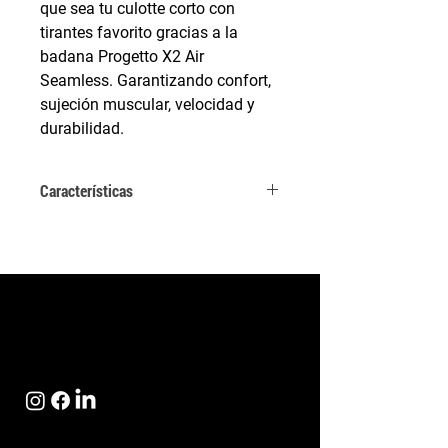
que sea tu culotte corto con
tirantes favorito gracias a la
badana Progetto X2 Air
Seamless. Garantizando confort,
sujeción muscular, velocidad y
durabilidad.
Características
Tejido elástico con espesores
diferenciados para una perfecta sujeción
muscular (30 % menos peso que un
tejido de punto comparable)
Tirantes planos con paneles en tejido
perforado en la parte trasera para mayor
libertad de movimiento
Banda elástica antideslizante en la
terminación de la pierna para una
perfecta adherencia
Badana Progetto X2 Air Seamless