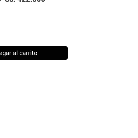
de
oferta
egar al carrito