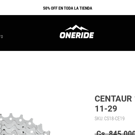
​50% OFF EN TODA LA TIENDA
TO
CENTAUR 1
11-29
SKU: CS18-CE19
 Gs. 845.000