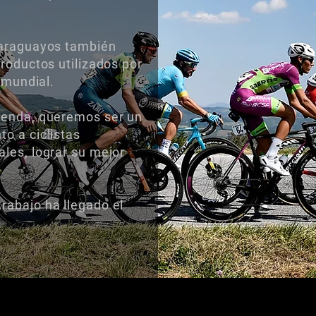
paraguayos también
productos utilizados por
l mundial.
ienda, queremos ser un
o a ciclistas
les, lograr su mejor
rabajo ha llegado el