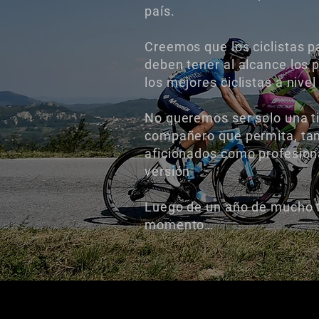
país.
Creemos que los ciclistas 
deben tener al alcance los 
los mejores ciclistas a nive
No queremos ser solo una t
compañero que permita, tant
aficionados como profesiona
versión
Luego de un año de mucho t
momento…